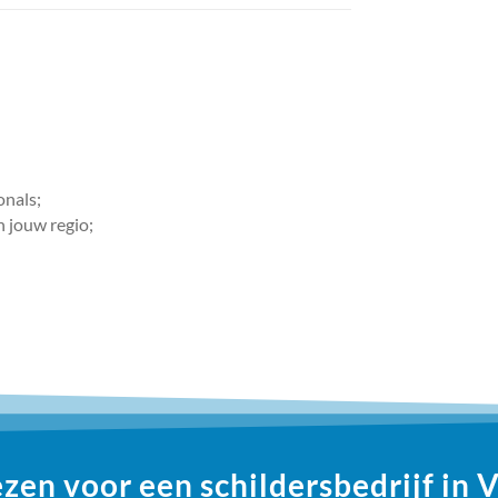
onals;
n jouw regio;
en voor een schildersbedrijf in 