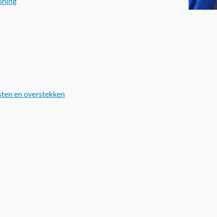
oning
jsten en overstekken