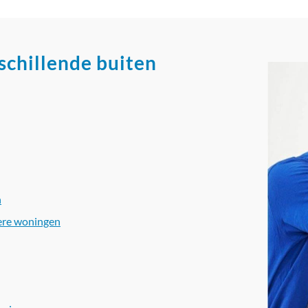
chillende buiten
n
dere woningen