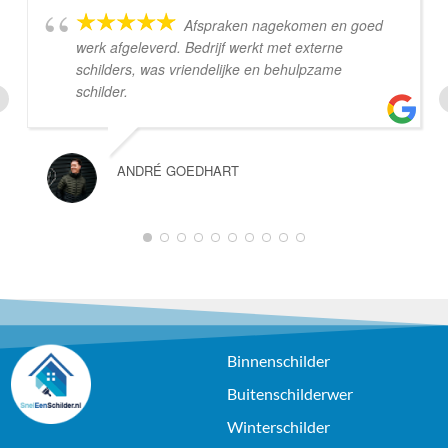
Afspraken nagekomen en goed
werk afgeleverd. Bedrijf werkt met externe
schilders, was vriendelijke en behulpzame
schilder.
ANDRÉ GOEDHART
Binnenschilder
Buitenschilderwer
Winterschilder