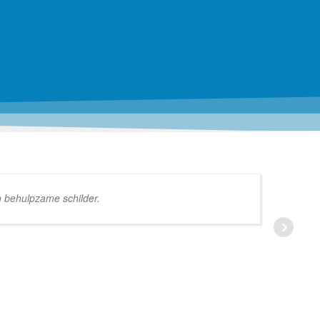
n behulpzame schilder.