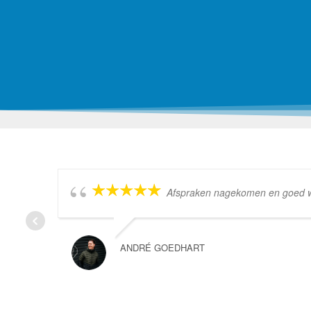
Afspraken nagekomen en goed wer
ANDRÉ GOEDHART