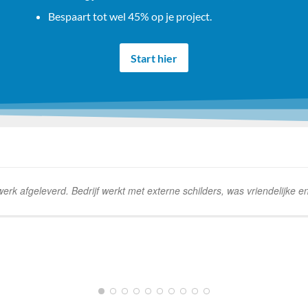
Bespaart tot wel 45% op je project.
Start hier
k afgeleverd. Bedrijf werkt met externe schilders, was vriendelijke e