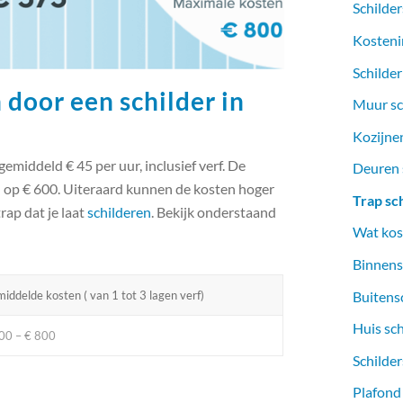
Schilder
Kosteni
Schilder
 door een schilder in
Muur sc
Kozijnen
gemiddeld € 45 per uur, inclusief verf. De
Deuren s
d op € 600. Uiteraard kunnen de kosten hoger
Trap sc
trap dat je laat
schilderen
. Bekijk onderstaand
Wat kost
Binnens
Buitens
iddelde kosten ( van 1 tot 3 lagen verf)
Huis sc
00 – € 800
Schilder
Plafond