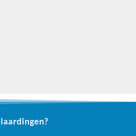
Geweldig bedrijf. Heel goed op de hoogte gehouden
werkers. Keurig werk geleverd. En super gezellige,en beleefde schil
CORRY TIENSTRA
Vlaardingen?