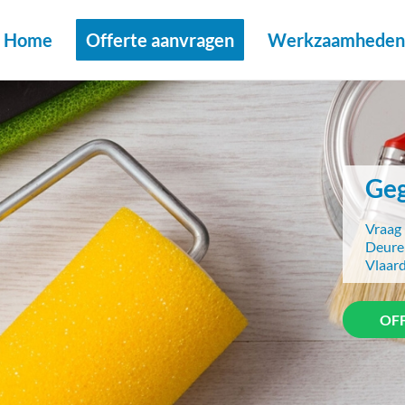
Home
Offerte aanvragen
Werkzaamheden 
Geg
Vraag 
Deuren
Vlaard
OF