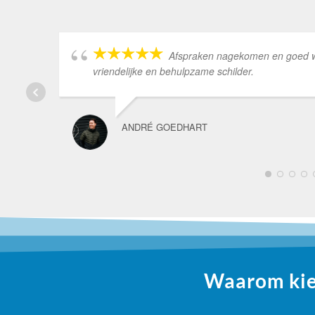
Afspraken nagekomen en goed wer
vriendelijke en behulpzame schilder.
ANDRÉ GOEDHART
Waarom kiez